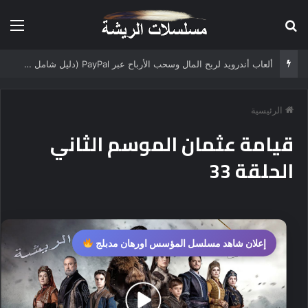
بحث عن
الق
ألعاب أندرويد لربح المال وسحب الأرباح عبر PayPal (دليل شامل 2025)
الرئيسية
قيامة عثمان الموسم الثاني
الحلقة 33
إعلان شاهد مسلسل المؤسس اورهان مدبلج