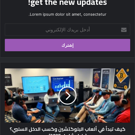
get the new updates!
Lorem ipsum dolor sit amet, consectetur.
أدخل
بريدك
الإلكتروني
كيف
تبدأ
في
ألعاب
البلوكتشين
وكسب
الدخل
السلبي؟
(دليل
كيف تبدأ في ألعاب البلوكتشين وكسب الدخل السلبي؟
شامل
2025)