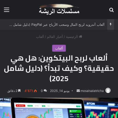
بحث عن
الق
ألعاب أندرويد لربح المال وسحب الأرباح عبر PayPal (دليل شامل 2025)
الرئيسية
/
أخبار العالم
/
ألعاب
ألعاب
ألعاب لربح البيتكوين: هل هي
حقيقية؟ وكيف تبدأ؟ (دليل شامل
2025)
أرسل
mosalsalatricha
يونيو 14, 2025
0
4٬871
2 دقائق
بريدا
إلكترونيا