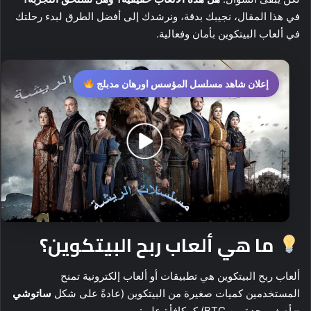
في هذا المقال، نجيبك بدقة، ونرشدك إلى أفضل الطرق لبدء رحلتك
في ألعاب البيتكوين بأمان وفعالية.
إعلان شاهد مسلسل المؤسس اورهان مدبلج
ما هي ألعاب ربح البيتكوين؟
ألعاب ربح البيتكوين هي تطبيقات أو ألعاب إلكترونية تمنح
المستخدمين كميات صغيرة من البيتكوين (عادةً على شكل
ساتوشي
– أصغر وحدة من BTC) كمكافأة على: