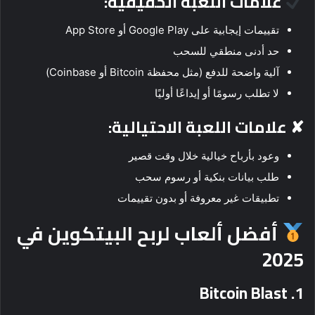
علامات اللعبة الحقيقية:
تقييمات إيجابية على Google Play أو App Store
حد أدنى منطقي للسحب
آلية واضحة للدفع (مثل محفظة Bitcoin أو Coinbase)
لا تطلب رسومًا أو إيداعًا أوليًا
✘ علامات اللعبة الاحتيالية:
وعود بأرباح خيالية خلال وقت قصير
طلب بيانات بنكية أو رسوم سحب
تطبيقات غير معروفة أو بدون تقييمات
أفضل ألعاب لربح البيتكوين في
2025
Bitcoin Blast
1.