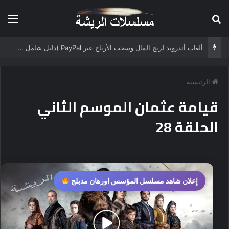
بحث عن
الق
ألعاب أندرويد لربح المال وسحب الأرباح عبر PayPal (دليل شامل 2025)
الرئيسية
قيامة عثمان الموسم الثاني
الحلقة 28
إعلان شاهد مسلسل المؤسس اورهان مدبلج