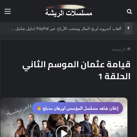
بحث عن
الق
ألعاب أندرويد لربح المال وسحب الأرباح عبر PayPal (دليل شامل 2025)
الرئيسية
قيامة عثمان الموسم الثاني
الحلقة 1
إعلان شاهد مسلسل المؤسس اورهان مدبلج