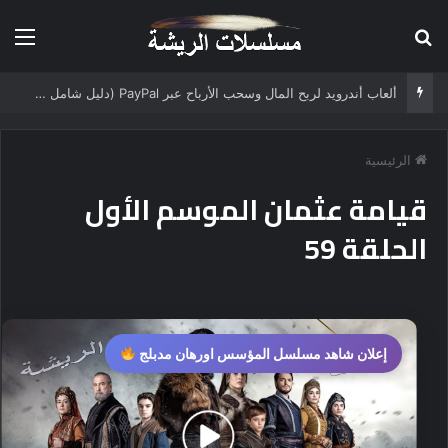
بحث عن
الق
ألعاب أندرويد لربح المال وسحب الأرباح عبر PayPal (دليل شامل 2025)
الرئيسية
قيامة عثمان الموسم الأول
الحلقة 59
إعلان شاهد مسلسل المؤسس اورهان مدبلج