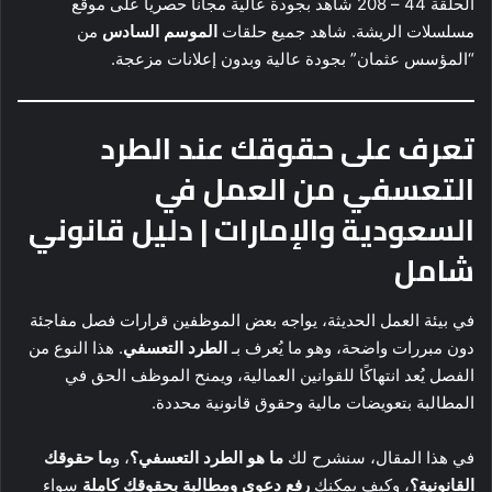
الحلقة 44 – 208 شاهد بجودة عالية مجانا حصريا على موقع
مسلسلات الريشة. شاهد جميع حلقات
الموسم السادس
من
“المؤسس عثمان” بجودة عالية وبدون إعلانات مزعجة.
تعرف على حقوقك عند الطرد
التعسفي من العمل في
السعودية والإمارات | دليل قانوني
شامل
في بيئة العمل الحديثة، يواجه بعض الموظفين قرارات فصل مفاجئة
دون مبررات واضحة، وهو ما يُعرف بـ
الطرد التعسفي
. هذا النوع من
الفصل يُعد انتهاكًا للقوانين العمالية، ويمنح الموظف الحق في
المطالبة بتعويضات مالية وحقوق قانونية محددة.
في هذا المقال، سنشرح لك
ما هو الطرد التعسفي؟
، و
ما حقوقك
القانونية؟
، وكيف يمكنك
رفع دعوى ومطالبة بحقوقك كاملة
سواء