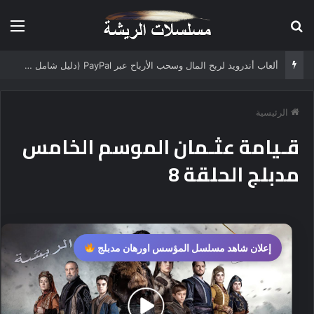
بحث عن
الق
ألعاب أندرويد لربح المال وسحب الأرباح عبر PayPal (دليل شامل 2025)
الرئيسية
قـيامة عثـمان الموسم الخامس
مدبلج الحلقة 8
إعلان شاهد مسلسل المؤسس اورهان مدبلج