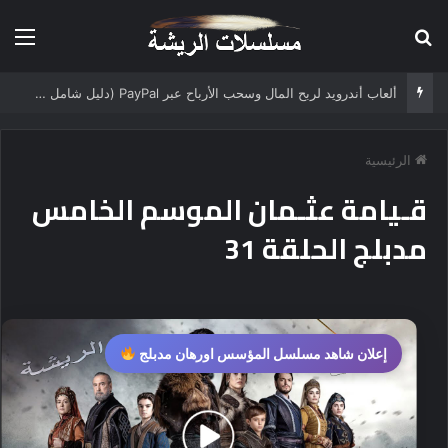
بحث عن
الق
ألعاب أندرويد لربح المال وسحب الأرباح عبر PayPal (دليل شامل 2025)
الرئيسية
قـيامة عثـمان الموسم الخامس
مدبلج الحلقة 31
إعلان شاهد مسلسل المؤسس اورهان مدبلج