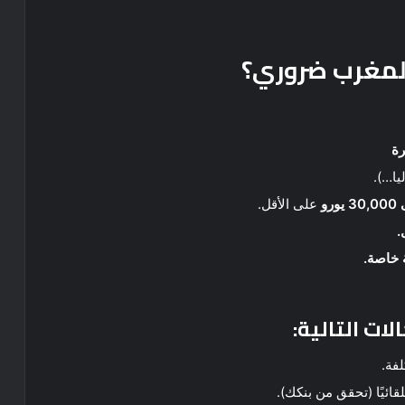
المغرب ضروري؟
رة
يا…).
رو
على الأقل.
.
 خاصة.
لات التالية:
فة.
قائيًا (تحقق من بنكك).