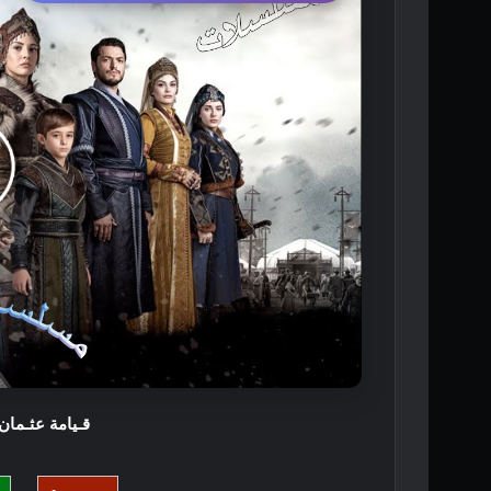
قـيامة عثـمان