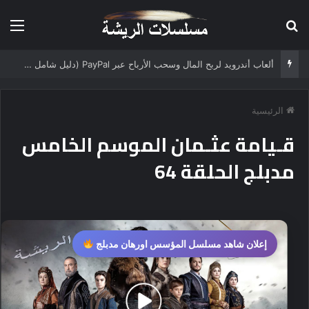
بحث عن
الق
ألعاب أندرويد لربح المال وسحب الأرباح عبر PayPal (دليل شامل 2025)
الرئيسية
قـيامة عثـمان الموسم الخامس
مدبلج الحلقة 64
إعلان شاهد مسلسل المؤسس اورهان مدبلج