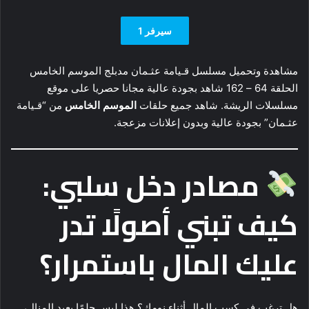
سيرفر 1
مشاهدة وتحميل مسلسل قـيامة عثـمان مدبلج الموسم الخامس
الحلقة 64 – 162 شاهد بجودة عالية مجانا حصريا على موقع
مسلسلات الريشة. شاهد جميع حلقات
الموسم الخامس
من “قـيامة
عثـمان” بجودة عالية وبدون إعلانات مزعجة.
مصادر دخل سلبي:
كيف تبني أصولًا تدر
عليك المال باستمرار؟
هل ترغب في كسب المال أثناء نومك؟ هذا ليس حلمًا بعيد المنال،