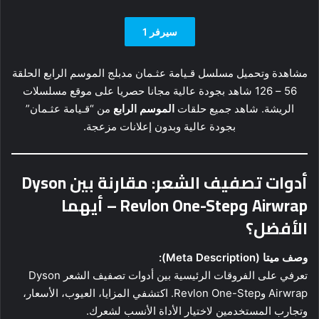
سيرفر 1
مشاهدة وتحميل مسلسل قـيامة عثـمان مدبلج الموسم الرابع الحلقة
56 – 126 شاهد بجودة عالية مجانا حصريا على موقع مسلسلات
الريشة. شاهد جميع حلقات
الموسم الرابع
من “قـيامة عثـمان”
بجودة عالية وبدون إعلانات مزعجة.
أدوات تصفيف الشعر: مقارنة بين Dyson
Airwrap وRevlon One-Step – أيهما
الأفضل؟
وصف ميتا (Meta Description):
تعرفي على الفروقات الرئيسية بين أدوات تصفيف الشعر Dyson
Airwrap وRevlon One-Step. اكتشفي المزايا، العيوب، الأسعار،
وتجارب المستخدمين لاختيار الأداة الأنسب لشعرك.