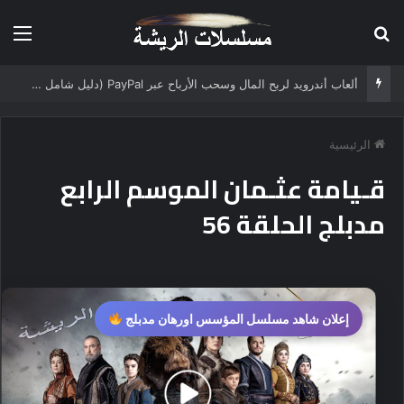
بحث عن
الق
ألعاب أندرويد لربح المال وسحب الأرباح عبر PayPal (دليل شامل 2025)
الرئيسية
قـيامة عثـمان الموسم الرابع
مدبلج الحلقة 56
إعلان شاهد مسلسل المؤسس اورهان مدبلج