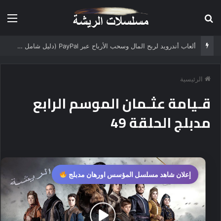
بحث عن
الق
ألعاب أندرويد لربح المال وسحب الأرباح عبر PayPal (دليل شامل 2025)
الرئيسية
قـيامة عثـمان الموسم الرابع
مدبلج الحلقة 49
إعلان شاهد مسلسل المؤسس اورهان مدبلج