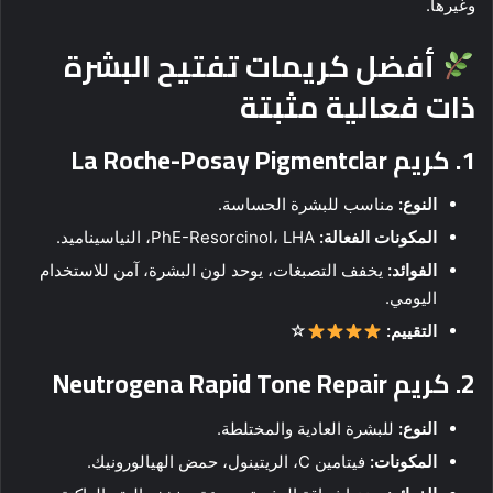
وغيرها.
أفضل كريمات تفتيح البشرة
ذات فعالية مثبتة
1.
كريم La Roche-Posay Pigmentclar
النوع:
مناسب للبشرة الحساسة.
المكونات الفعالة:
PhE-Resorcinol، LHA، النياسيناميد.
الفوائد:
يخفف التصبغات، يوحد لون البشرة، آمن للاستخدام
اليومي.
التقييم:
☆
2.
كريم Neutrogena Rapid Tone Repair
النوع:
للبشرة العادية والمختلطة.
المكونات:
فيتامين C، الريتينول، حمض الهيالورونيك.