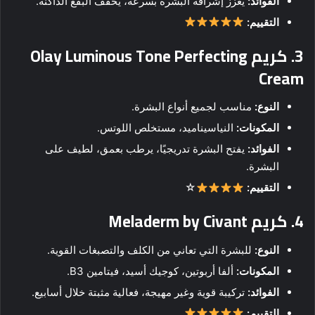
الفوائد:
يعزز إشراقة البشرة بسرعة، يخفف البقع الداكنة.
التقييم:
3.
كريم Olay Luminous Tone Perfecting
Cream
النوع:
مناسب لجميع أنواع البشرة.
المكونات:
النياسيناميد، مستخلص اللوتس.
الفوائد:
يفتح البشرة تدريجيًا، يرطب بعمق، لطيف على
البشرة.
التقييم:
☆
4.
كريم Meladerm by Civant
النوع:
للبشرة التي تعاني من الكلف والتصبغات القوية.
المكونات:
ألفا أربوتين، كوجيك أسيد، فيتامين B3.
الفوائد:
تركيبة قوية وغير مهيجة، فعالية مثبتة خلال أسابيع.
التقييم: