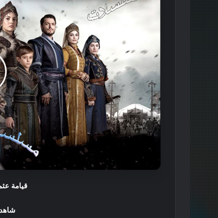
قيامة عثم
شاهد 